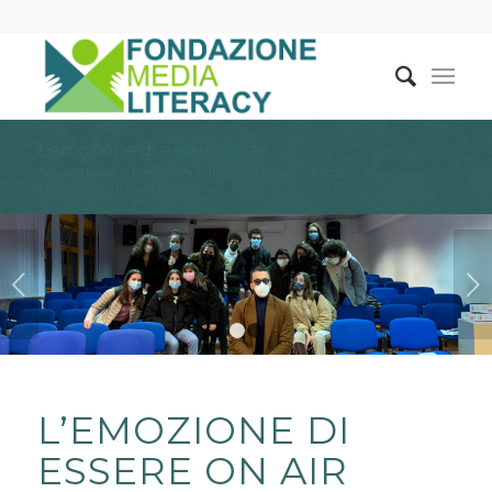
L’emozione di essere on air
Sei in:
Home
/
L’emozione di essere on air
/
home
/
L’emozione di essere on air
Posteriore
1
2
L’EMOZIONE DI
ESSERE ON AIR