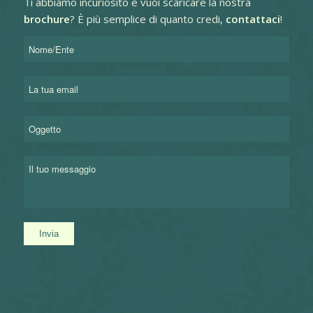
Ti abbiamo incuriosito e vuoi scaricare la nostra
brochure
?
È più semplice di quanto credi,
contattaci
!