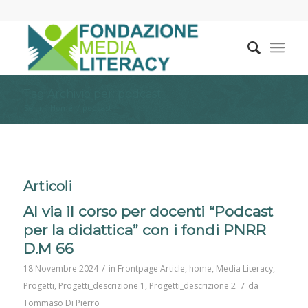
Tag Archivio per: podcast
Sei in:
Home
/
podcast
Articoli
Al via il corso per docenti “Podcast
per la didattica” con i fondi PNRR
D.M 66
/
18 Novembre 2024
in
Frontpage Article
,
home
,
Media Literacy
,
/
Progetti
,
Progetti_descrizione 1
,
Progetti_descrizione 2
da
Tommaso Di Pierro